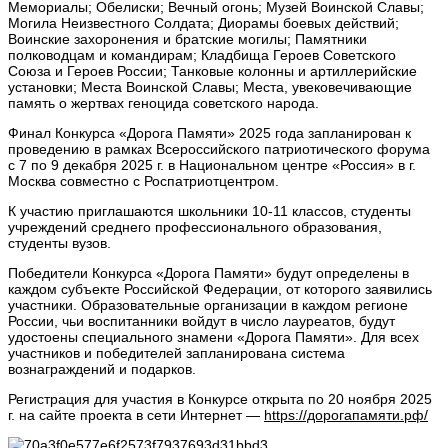
Мемориалы; Обелиски; Вечный огонь; Музей Воинской Славы;
Могила Неизвестного Солдата; Диорамы боевых действий;
Воинские захоронения и братские могилы; Памятники
полководцам и командирам; Кладбища Героев Советского
Союза и Героев России; Танковые колонны и артиллерийские
установки; Места Воинской Славы; Места, увековечивающие
память о жертвах геноцида советского народа.
Финал Конкурса «Дорога Памяти» 2025 года запланирован к
проведению в рамках Всероссийского патриотического форума
с 7 по 9 декабря 2025 г. в Национальном центре «Россия» в г.
Москва совместно с Роспатриотцентром.
К участию приглашаются школьники 10-11 классов, студенты
учреждений среднего профессионального образования,
студенты вузов.
Победители Конкурса «Дорога Памяти» будут определены в
каждом субъекте Российской Федерации, от которого заявились
участники. Образовательные организации в каждом регионе
России, чьи воспитанники войдут в число лауреатов, будут
удостоены специального знамени «Дорога Памяти». Для всех
участников и победителей запланирована система
вознаграждений и подарков.
Регистрация для участия в Конкурсе открыта по 20 ноября 2025
г. на сайте проекта в сети Интернет —
https://дорогапамяти.рф/