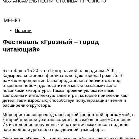
МБУ АНСАМБЛЬ ПЕСНИ "СТОЛИЦА" Г.ГРОЗНОГО
МЕНЮ
Новости
Фестиваль «Грозный – город
читающий»
5 октября в 15:30 ч. на Центральной площади им. А.Ш.
Кадырова состоялся фестиваль ко Дню города Грозный. В
рамках мероприятия была представлена библиотека под
открытым небом, где посетители могли ознакомиться с
новинками литературы. Также провели увлекательные
викторины и интеллектуальные игры, которые привлекли как
детей, так и взрослых, способствуя популяризации чтения и
расширению кругозора.
Мероприятие сопровождалось яркой концертной программой, в
которой приняли участие солисты ансамбля песни «Столица».
Их исполнение популярных и патриотических песен подняло
настроение и добавило праздничной атмосферы.
Фестиваль «Грозный – город читающий» стал важным событием,