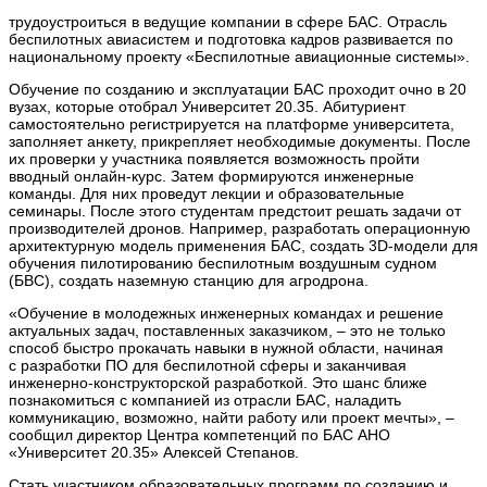
трудоустроиться в ведущие компании в сфере БАС. Отрасль
беспилотных авиасистем и подготовка кадров развивается по
национальному проекту «Беспилотные авиационные системы».
Обучение по созданию и эксплуатации БАС проходит очно в 20
вузах, которые отобрал Университет 20.35. Абитуриент
самостоятельно регистрируется на платформе университета,
заполняет анкету, прикрепляет необходимые документы. После
их проверки у участника появляется возможность пройти
вводный онлайн-курс. Затем формируются инженерные
команды. Для них проведут лекции и образовательные
семинары. После этого студентам предстоит решать задачи от
производителей дронов. Например, разработать операционную
архитектурную модель применения БАС, создать 3D-модели для
обучения пилотированию беспилотным воздушным судном
(БВС), создать наземную станцию для агродрона.
«Обучение в молодежных инженерных командах и решение
актуальных задач, поставленных заказчиком, – это не только
способ быстро прокачать навыки в нужной области, начиная
с разработки ПО для беспилотной сферы и заканчивая
инженерно-конструкторской разработкой. Это шанс ближе
познакомиться с компанией из отрасли БАС, наладить
коммуникацию, возможно, найти работу или проект мечты», –
сообщил директор Центра компетенций по БАС АНО
«Университет 20.35» Алексей Степанов.
Стать участником образовательных программ по созданию и