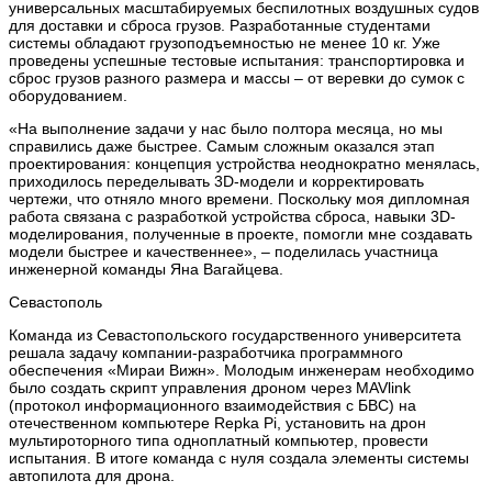
универсальных масштабируемых беспилотных воздушных судов
для доставки и сброса грузов. Разработанные студентами
системы обладают грузоподъемностью не менее 10 кг. Уже
проведены успешные тестовые испытания: транспортировка и
сброс грузов разного размера и массы – от веревки до сумок с
оборудованием.
«На выполнение задачи у нас было полтора месяца, но мы
справились даже быстрее. Самым сложным оказался этап
проектирования: концепция устройства неоднократно менялась,
приходилось переделывать 3D-модели и корректировать
чертежи, что отняло много времени. Поскольку моя дипломная
работа связана с разработкой устройства сброса, навыки 3D-
моделирования, полученные в проекте, помогли мне создавать
модели быстрее и качественнее», – поделилась участница
инженерной команды Яна Вагайцева.
Севастополь
Команда из Севастопольского государственного университета
решала задачу компании-разработчика программного
обеспечения «Мираи Вижн». Молодым инженерам необходимо
было создать скрипт управления дроном через MAVlink
(протокол информационного взаимодействия с БВС) на
отечественном компьютере Repka Pi, установить на дрон
мультироторного типа одноплатный компьютер, провести
испытания. В итоге команда с нуля создала элементы системы
автопилота для дрона.