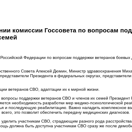
ании комиссии Госсовета по вопросам по
 семей
 Российской Федерации по вопросам поддержки ветеранов боевых 
рственного Совета Алексей Дюмин, Министр здравоохранения Мих
представители Президента в федеральных округах, представители
ции ветеранов СВО, адаптации их к мирной жизни.
е вопросы поддержки ветеранов СВО и членов их семей Президент
яется необходимость разработки мер медико-психологической реа
овья и последующую реабилитацию. Важно наладить комплексное 
всего, это позволит обеспечить передачу медицинских диагнозов.
уделить участникам СВО, страдающим разного рода расстройства
мощь должна быть доступна участникам СВО сразу же после демо