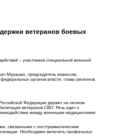
ддержки ветеранов боевых
действий – участников специальной военной
аил Мурашко, председатель комиссии,
 федеральных органов власти, главы регионов
 Российской Федерации держит на личном
билитации ветеранов СВО. Речь идет о
взаимодействие между военными медицинскими
ми, связанными с посттравматическим
билизации. Необходимо включить профильных