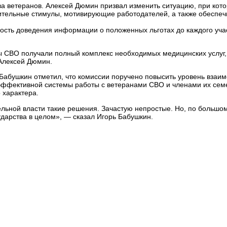
ва ветеранов. Алексей Дюмин призвал изменить ситуацию, при кото
нительные стимулы, мотивирующие работодателей, а также обеспе
сть доведения информации о положенных льготах до каждого учас
ы СВО получали полный комплекс необходимых медицинских услуг,
Алексей Дюмин.
 Бабушкин отметил, что комиссии поручено повысить уровень взаи
эффективной системы работы с ветеранами СВО и членами их сем
 характера.
льной власти такие решения. Зачастую непростые. Но, по большому 
ударства в целом», — сказал Игорь Бабушкин.