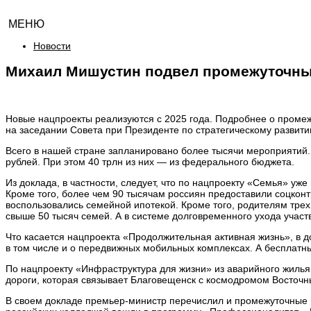
МЕНЮ
Новости
Михаил Мишустин подвел промежуточные
Новые нацпроекты реализуются с 2025 года. Подробнее о промежу
на заседании Совета при Президенте по стратегическому развит
Всего в нашей стране запланировано более тысячи мероприятий
рублей. При этом 40 трлн из них — из федерального бюджета.
Из доклада, в частности, следует, что по нацпроекту «Семья» уж
Кроме того, более чем 90 тысячам россиян предоставили соцкон
воспользовались семейной ипотекой. Кроме того, родителям трех
свыше 50 тысяч семей. А в системе долговременного ухода участ
Что касается нацпроекта «Продолжительная активная жизнь», в д
в том числе и о передвижных мобильных комплексах. А бесплатны
По нацпроекту «Инфраструктура для жизни» из аварийного жилья 
дороги, которая связывает Благовещенск с космодромом Восточ
В своем докладе премьер-министр перечислил и промежуточные и