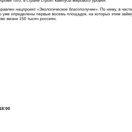
роме того, в стране строят кампусы мирового уровня.
равлен нацпроект «Экологическое благополучие». По нему, в частн
то уже определены первые восемь площадок, на которых этим займу
тво жизни 150 тысяч россиян.
18:00