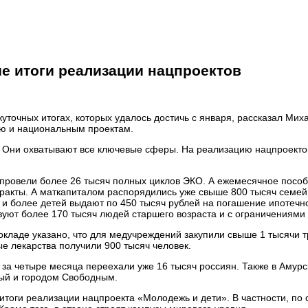
 итоги реализации нацпроектов
точных итогах, которых удалось достичь с января, рассказал Мих
ию и национальным проектам.
. Они охватывают все ключевые сферы. На реализацию нацпроекто
е провели более 26 тысяч полных циклов ЭКО. А ежемесячное пособ
тракты. А маткапиталом распорядились уже свыше 800 тысяч семей
 и более детей выдают по 450 тысяч рублей на погашение ипотечн
вуют более 170 тысяч людей старшего возраста и с ограничениями
окладе указано, что для медучреждений закупили свыше 1 тысячи т
е лекарства получили 900 тысяч человек.
за четыре месяца переехали уже 16 тысяч россиян. Также в Амурс
ный и городом Свободным.
тоги реализации нацпроекта «Молодежь и дети». В частности, по 