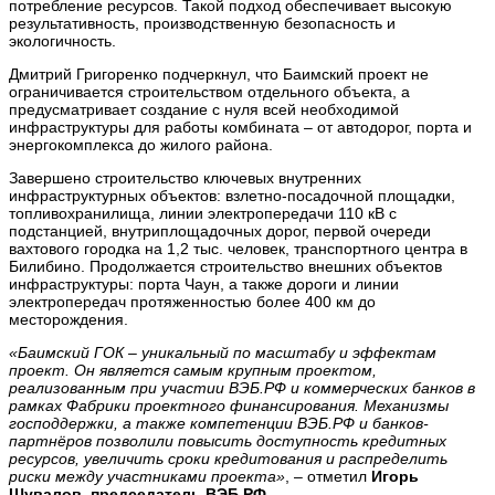
потребление ресурсов. Такой подход обеспечивает высокую
результативность, производственную безопасность и
экологичность.
Дмитрий Григоренко подчеркнул, что Баимский проект не
ограничивается строительством отдельного объекта, а
предусматривает создание с нуля всей необходимой
инфраструктуры для работы комбината – от автодорог, порта и
энергокомплекса до жилого района.
Завершено строительство ключевых внутренних
инфраструктурных объектов: взлетно-посадочной площадки,
топливохранилища, линии электропередачи 110 кВ с
подстанцией, внутриплощадочных дорог, первой очереди
вахтового городка на 1,2 тыс. человек, транспортного центра в
Билибино. Продолжается строительство внешних объектов
инфраструктуры: порта Чаун, а также дороги и линии
электропередач протяженностью более 400 км до
месторождения.
«Баимский ГОК – уникальный по масштабу и эффектам
проект. Он является самым крупным проектом,
реализованным при участии ВЭБ.РФ и коммерческих банков в
рамках Фабрики проектного финансирования. Механизмы
господдержки, а также компетенции ВЭБ.РФ и банков-
партнёров позволили повысить доступность кредитных
ресурсов, увеличить сроки кредитования и распределить
риски между участниками проекта»
, – отметил
Игорь
Шувалов
,
председатель ВЭБ.РФ.