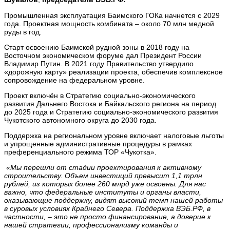
Промышленная эксплуатация Баимского ГОКа начнется с 2029
года. Проектная мощность комбината – около 70 млн медной
руды в год.
Старт освоению Баимской рудной зоны в 2018 году на
Восточном экономическом форуме дал Президент России
Владимир Путин. В 2021 году Правительство утвердило
«дорожную карту» реализации проекта, обеспечив комплексное
сопровождение на федеральном уровне.
Проект включён в Стратегию социально-экономического
развития Дальнего Востока и Байкальского региона на период
до 2025 года и Стратегию социально-экономического развития
Чукотского автономного округа до 2030 года.
Поддержка на региональном уровне включает налоговые льготы
и упрощенные административные процедуры в рамках
преференциального режима ТОР «Чукотка».
«Мы перешли от стадии проектирования к активному
строительству. Объем инвестиций превысит 1,1 трлн
рублей, из которых более 260 млрд уже освоены. Для нас
важно, что федеральные институты и органы власти,
оказывающие поддержку, видят высокий темп нашей работы
в суровых условиях Крайнего Севера. Поддержка ВЭБ.РФ, в
частности, – это не просто финансирование, а доверие к
нашей стратегии, профессионализму команды и