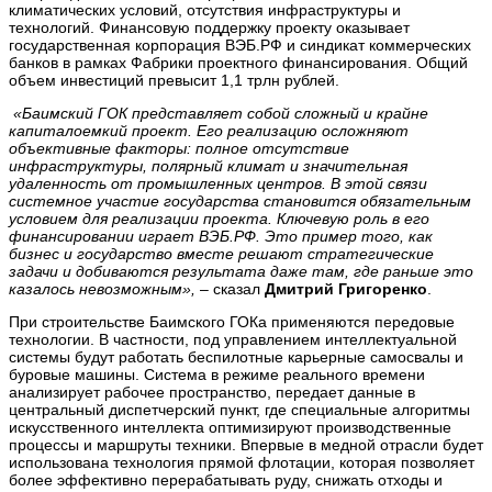
климатических условий, отсутствия инфраструктуры и
технологий. Финансовую поддержку проекту оказывает
государственная корпорация ВЭБ.РФ и синдикат коммерческих
банков в рамках Фабрики проектного финансирования. Общий
объем инвестиций превысит 1,1 трлн рублей.
«Баимский ГОК представляет собой сложный и крайне
капиталоемкий проект. Его реализацию осложняют
объективные факторы: полное отсутствие
инфраструктуры, полярный климат и значительная
удаленность от промышленных центров. В этой связи
системное участие государства становится обязательным
условием для реализации проекта. Ключевую роль в его
финансировании играет ВЭБ.РФ. Это пример того, как
бизнес и государство вместе решают стратегические
задачи и добиваются результата даже там, где раньше это
казалось невозможным»,
– сказал
Дмитрий Григоренко
.
При строительстве Баимского ГОКа применяются передовые
технологии. В частности, под управлением интеллектуальной
системы будут работать беспилотные карьерные самосвалы и
буровые машины. Система в режиме реального времени
анализирует рабочее пространство, передает данные в
центральный диспетчерский пункт, где специальные алгоритмы
искусственного интеллекта оптимизируют производственные
процессы и маршруты техники. Впервые в медной отрасли будет
использована технология прямой флотации, которая позволяет
более эффективно перерабатывать руду, снижать отходы и