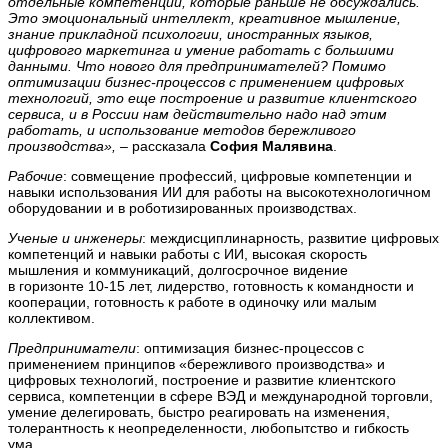
отдельные компетенции, которые раньше не обсуждались.
Это эмоциональный интеллект, креативное мышление,
знание прикладной психологии, иностранных языков,
цифрового маркетинга и умение работать с большими
данными. Что нового для предпринимателей? Помимо
оптимизации бизнес-процессов с применением цифровых
технологий, это еще построение и развитие клиентского
сервиса, и в России нам действительно надо над этим
работать, и использование методов бережливого
производства»,
– рассказала
София Малявина
.
Рабочие
: совмещение профессий, цифровые компетенции и
навыки использования ИИ для работы на высокотехнологичном
оборудовании и в роботизированных производствах.
Ученые и инженеры
: междисциплинарность, развитие цифровых
компетенций и навыки работы с ИИ, высокая скорость
мышления и коммуникаций, долгосрочное видение
в горизонте 10-15 лет, лидерство, готовность к командности и
кооперации, готовность к работе в одиночку или малым
коллективом.
Предприниматели
: оптимизация бизнес-процессов с
применением принципов «бережливого производства» и
цифровых технологий, построение и развитие клиентского
сервиса, компетенции в сфере ВЭД и международной торговли,
умение делегировать, быстро реагировать на изменения,
толерантность к неопределенности, любопытство и гибкость
ума.