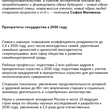
предпринимательства. В каждом экспертном докладе мы
прорабатывали и формировали образ будущего – новый образ
современной семьи, новая миссия ученого, новый образ людей
старшего возраста и т.д.»,
– пояснила
София Малявина
.
Приоритеты государства к 2030 году
Семья и карьера
: повышение коэффициента рождаемости до
1,6 к 2030 году, рост числа многодетных семей, укрепление
семейных ценностей и ценностей многодетности,
«перепрошивка» всех сфер общества и развитие
семейноцентричной среды.
Рабочие профессии
: подготовка 2 млн рабочих кадров в
приоритетных отраслях к 2030 году, подготовка кадров с учетом
запросов предприятий в приоритетных отраслях для достижения
технологического суверенитета.
Старшее поколение
: увеличение продолжительности активной
и здоровой жизни до 80+ лет, вовлечение старших в социально
значимую деятельность и «серебряное» волонтерство.
Наука и инженерия
: вхождение России в число 10 ведущих
стран мира по объему научных исследований и разработок к
2030 года, увеличение в 1,5 раза доли отечественных