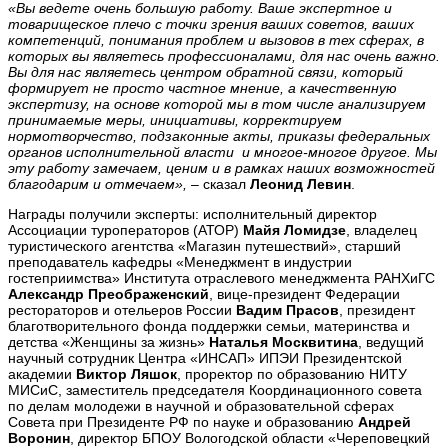
«Вы ведете очень большую работу. Ваше экспертное и
товарищеское плечо с точки зрения ваших советов, ваших
компетенций, понимания проблем и вызовов в тех сферах, в
которых вы являетесь профессионалами, для нас очень важно.
Вы для нас являетесь центром обратной связи, который
формирует не просто частное мнение, а качественную
экспертизу, на основе которой мы в том числе анализируем
принимаемые меры, инициативы, корректируем
нормотворчество, подзаконные акты, приказы федеральных
органов исполнительной власти и многое-многое другое. Мы
эту работу замечаем, ценим и в рамках наших возможностей
благодарим и отмечаем»,
– сказал
Леонид Левин
.
Награды получили эксперты: исполнительный директор
Ассоциации туроператоров (АТОР)
Майя Ломидзе
, владелец
туристического агентства «Магазин путешествий», старший
преподаватель кафедры «Менеджмент в индустрии
гостеприимства» Института отраслевого менеджмента РАНХиГС
Александр Преображенский
, вице-президент Федерации
рестораторов и отельеров России
Вадим Прасов
, президент
благотворительного фонда поддержки семьи, материнства и
детства «Женщины за жизнь»
Наталья Москвитина
, ведущий
научный сотрудник Центра «ИНСАП» ИПЭИ Президентской
академии
Виктор Ляшок
, проректор по образованию НИТУ
МИСиС, заместитель председателя Координационного совета
по делам молодежи в научной и образовательной сферах
Совета при Президенте РФ по науке и образованию
Андрей
Воронин
, директор БПОУ Вологодской области «Череповецкий