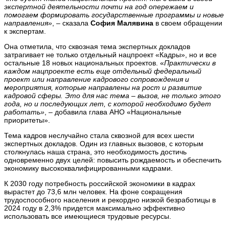
экспертной деятельности почти на год опережаем и
помогаем формировать государственные программы и новые
направления»
, – сказала
София Малявина
в своем обращении
к экспертам.
Она отметила, что сквозная тема экспертных докладов
затрагивает не только отдельный нацпроект «Кадры», но и все
остальные 18 новых национальных проектов. «
Практически в
каждом нацпроекте есть еще отдельный федеральный
проект или направление кадрового сопровождения и
мероприятия, которые направлены на рост и развитие
кадровой сферы. Это для нас тема – вызов, не только этого
года, но и последующих лет, с которой необходимо будет
работать»
, – добавила глава АНО «Национальные
приоритеты».
Тема кадров неслучайно стала сквозной для всех шести
экспертных докладов. Один из главных вызовов, с которым
столкнулась наша страна, это необходимость достичь
одновременно двух целей: повысить рождаемость и обеспечить
экономику высококвалифицированными кадрами.
К 2030 году потребность российской экономики в кадрах
вырастет до 73,6 млн человек. На фоне сокращения
трудоспособного населения и рекордно низкой безработицы в
2024 году в 2,3% придется максимально эффективно
использовать все имеющиеся трудовые ресурсы.