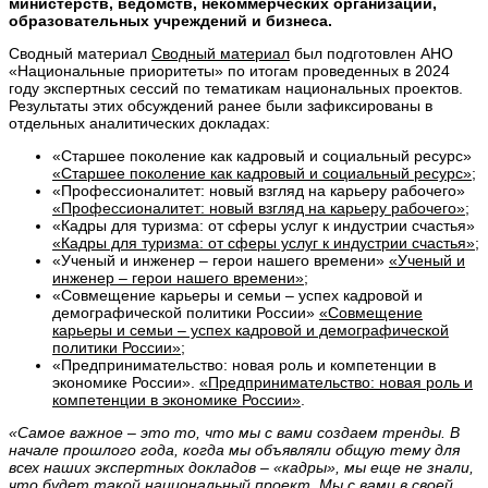
министерств, ведомств, некоммерческих организаций,
образовательных учреждений и бизнеса.
Сводный материал
Сводный материал
был подготовлен АНО
«Национальные приоритеты» по итогам проведенных в 2024
году экспертных сессий по тематикам национальных проектов.
Результаты этих обсуждений ранее были зафиксированы в
отдельных аналитических докладах:
«Старшее поколение как кадровый и социальный ресурс»
«Старшее поколение как кадровый и социальный ресурс»
;
«Профессионалитет: новый взгляд на карьеру рабочего»
«Профессионалитет: новый взгляд на карьеру рабочего»
;
«Кадры для туризма: от сферы услуг к индустрии счастья»
«Кадры для туризма: от сферы услуг к индустрии счастья»
;
«Ученый и инженер – герои нашего времени»
«Ученый и
инженер – герои нашего времени»
;
«Совмещение карьеры и семьи – успех кадровой и
демографической политики России»
«Совмещение
карьеры и семьи – успех кадровой и демографической
политики России»
;
«Предпринимательство: новая роль и компетенции в
экономике России».
«Предпринимательство: новая роль и
компетенции в экономике России»
.
«Самое важное – это то, что мы с вами создаем тренды. В
начале прошлого года, когда мы объявляли общую тему для
всех наших экспертных докладов – «кадры», мы еще не знали,
что будет такой национальный проект. Мы с вами в своей