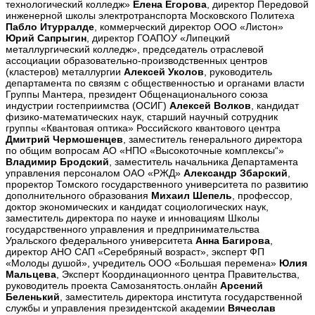
технологический колледж»
Елена Егорова
, директор Передовой
инженерной школы электротранспорта Московского Политеха
Пабло Итурралде
, коммерческий директор ООО «Листон»
Юрий Сапрыгин
, директор ГОАПОУ «Липецкий
металлургический колледж», председатель отраслевой
ассоциации образовательно-производственных центров
(кластеров) металлургии
Алексей Уколов
, руководитель
департамента по связям с общественностью и органами власти
Группы Мантера, президент Общенационального союза
индустрии гостеприимства (ОСИГ)
Алексей Волков
, кандидат
физико-математических наук, старший научный сотрудник
группы «Квантовая оптика» Российского квантового центра
Дмитрий Чермошенцев
, заместитель генерального директора
по общим вопросам АО «НПО «Высокоточные комплексы“»
Владимир Бродский
, заместитель начальника Департамента
управления персоналом ОАО «РЖД»
Александр Збарский
,
проректор Томского государственного университета по развитию
дополнительного образования
Михаил Шепель
, профессор,
доктор экономических и кандидат социологических наук,
заместитель директора по науке и инновациям Школы
государственного управления и предпринимательства
Уральского федерального университета
Анна Багирова
,
директор АНО САП «Серебряный возраст», эксперт ФП
«Молоды душой», учредитель ООО «Большая перемена»
Юлия
Мальцева
, Эксперт Координационного центра Правительства,
руководитель проекта Самозанятость.онлайн
Арсений
Беленький
, заместитель директора института государственной
службы и управления президентской академии
Вячеслав