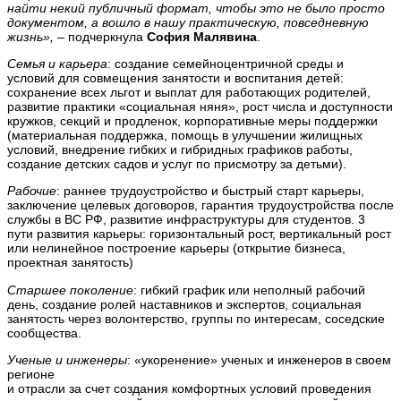
найти некий публичный формат, чтобы это не было просто
документом, а вошло в нашу практическую, повседневную
жизнь»,
– подчеркнула
София Малявина
.
Семья и карьера
: создание семейноцентричной среды и
условий для совмещения занятости и воспитания детей:
сохранение всех льгот и выплат для работающих родителей,
развитие практики «социальная няня», рост числа и доступности
кружков, секций и продленок, корпоративные меры поддержки
(материальная поддержка, помощь в улучшении жилищных
условий, внедрение гибких и гибридных графиков работы,
создание детских садов и услуг по присмотру за детьми).
Рабочие
: раннее трудоустройство и быстрый старт карьеры,
заключение целевых договоров, гарантия трудоустройства после
службы в ВС РФ, развитие инфраструктуры для студентов. 3
пути развития карьеры: горизонтальный рост, вертикальный рост
или нелинейное построение карьеры (открытие бизнеса,
проектная занятость)
Старшее поколение
: гибкий график или неполный рабочий
день, создание ролей наставников и экспертов, социальная
занятость через волонтерство, группы по интересам, соседские
сообщества.
Ученые и инженеры
: «укоренение» ученых и инженеров в своем
регионе
и отрасли за счет создания комфортных условий проведения