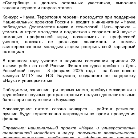
«Суперблиц» и догнать остальных участников, выполнив
задания первого и второго этапов.
Конкурс «Наука. Территория героев» проводится при поддержке
Национальных проектов России и входит в инициативу «Наука
побеждать» Десятилетия науки и технологий. Цель проекта –
усилить интерес молодежи и подростков к современной науке с
помощью профильной игры, познакомить с профессией
ученого, показать ее реальную значимость и помочь
заинтересованным молодым людям раскрыть свой карьерный
потенциал.
В прошлом году участие в научном состязании приняли 23
тысячи ребят со всей России. Финал конкурса пройдет в День
Российской науки – 8 февраля 2025 года – на базе нового
кампуса МГТУ им. Н.Э. Баумана, созданного по нацпроекту
«Наука и университеты».
Победители, занявшие три первых места, пройдут стажировки в
крупнейших научных центрах страны и получат дополнительные
баллы при поступлении в Бауманку.
Нововведение пятого сезона конкурса – рейтинг регионов,
лучшие будут торжественно награждены во время проведения
финала.
Справочно: национальный проект «Наука и университеты»
талантливой молодежи в науку, повышение вовлеченности
профессионального сообщества в эффективное решение